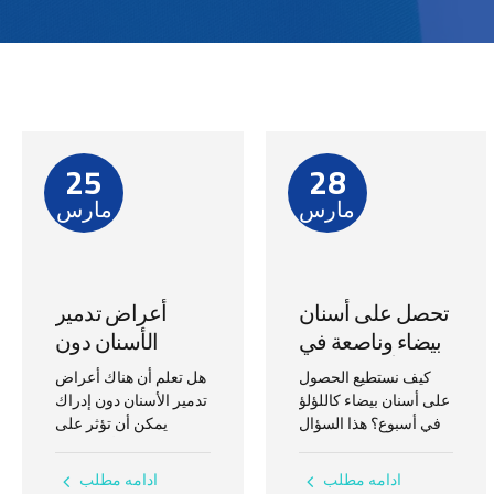
25
28
مارس
مارس
تحصل على أسنان
أعراض تدمير
بيضاء وناصعة في
الأسنان دون
أسبوع فقط
إدراك: تجنب هذه
كيف نستطيع الحصول
هل تعلم أن هناك أعراض
الأخطاء الشائعة
على أسنان بيضاء كاللؤلؤ
تدمير الأسنان دون إدراك
في أسبوع؟ هذا السؤال
يمكن أن تؤثر على
يهزنا جميعًا، خاصةً في
صحتك دون أن تشعر؟
عالم العمل. الأسنان
في حياتنا اليومية، نقوم
ادامه مطلب
ادامه مطلب