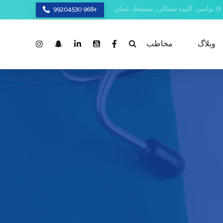
+968 99204530
وبلاگ
مخاطب