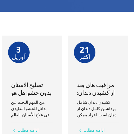
3
21
اکتبر
آوریل
مراقبت های بعد
تصلیح الاسنان
از کشیدن دندان:
بدون حشو: هل هو
راهنمای چگونگی
ممکن؟
کشیدن دندان شامل
من المهم البحث عن
برداشتن کامل دندان از
بدائل للحشو التقلیدی
دهان است. افراد ممکن
في علاج الأسنان. العالم
است به دلایل زیادی نیاز
الأمريكي الشهیر “بیل
به کشیدن دندان داشته
غيتس” قال إن
ادامه مطلب
ادامه مطلب