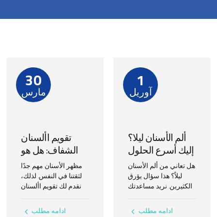
30
1
آوریل
مارس
ألم الأسنان لیلا؟
تقويم األسنان
إليك أسرع الحلول
الشفاف: هل هو
لتخفيف الألم فورا!
الخيار المثالي لك؟
هل تعاني من ألم الأسنان
مظهر الأسنان مهم جدًا
ليلاً؟ هذا سؤال يؤرق
لثقتنا في النفس. لذلك،
الكثيرين. نريد مساعدتك
نقدم لك تقويم األسنان
في العثور على حل سريع
الشفاف كخيار رائع. هذا
لتخفيف الألم. مثل أسرع
يساعدك على تحسين
ادامه مطلب
ادامه مطلب