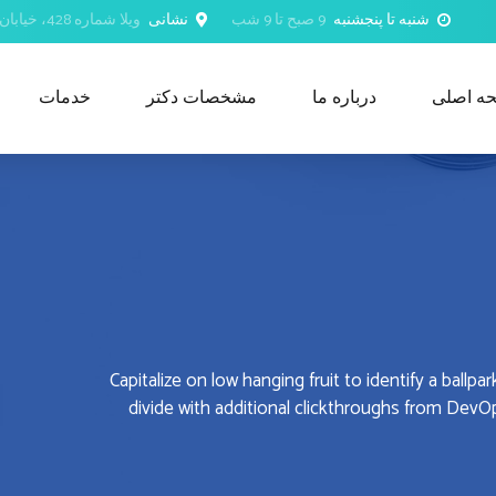
شنبه تا پنجشنبه
9 صبح تا 9 شب
نشانی
ویلا شماره 428، خیابان 18 نوامبر، الثیبه شمالی، مسقط، عمان
ه اصلی
درباره ما
مشخصات دکتر
خدمات
Capitalize on low hanging fruit to identify a ballpa
divide with additional clickthroughs from Dev