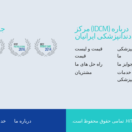
درباره (IDCM) مرکز
جو
دندانپزشکی ایرانیان
انپزشکی
قیمت و لیست
ما
قیمت
وایز ما
راه حل های ما
خدمات
مشتریان
نپزشکی
Hi
. تمامی حقوق محفوظ است.
درباره ما
خدم