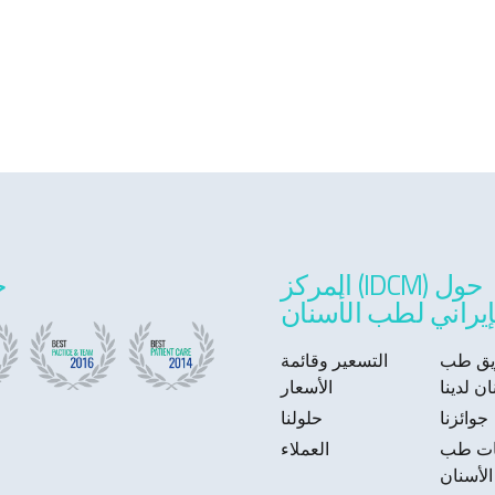
حول (IDCM) المركز
ج
إيراني لطب الأسنان
يق طب
التسعير وقائمة
ان لدينا
الأسعار
جوائزنا
حلولنا
ات طب
العملاء
الأسنان