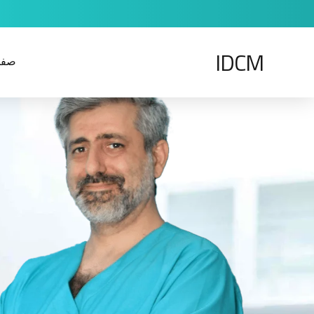
IDCM
صفح