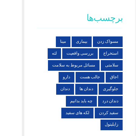
برچسب‌ها
مسواک زدن
بیماری
مینا
استخراج
بررسی واقعیت
لثه
سلامتی
مسائل مربوط به سلامت
اجاق
جالب هست
دارو
جلوگیری
دندان ها
دندان
دندان درد
چه باید بدانیم
سفید کردن
لکه های سفید
زایلیتول