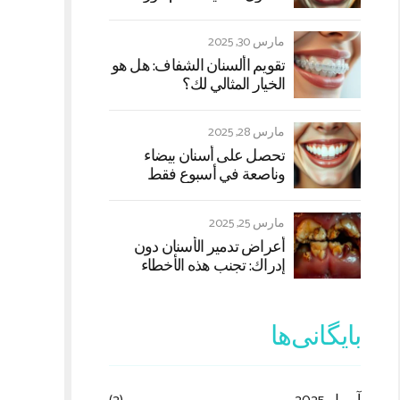
مارس 30, 2025
تقويم األسنان الشفاف: هل هو
الخيار المثالي لك؟
مارس 28, 2025
تحصل على أسنان بيضاء
وناصعة في أسبوع فقط
مارس 25, 2025
أعراض تدمير الأسنان دون
إدراك: تجنب هذه الأخطاء
الشائعة
بایگانی‌ها