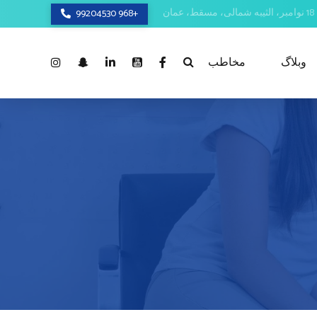
+968 99204530
وبلاگ
مخاطب